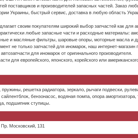
тей поставщиков и производителей запасных частей. Заказ люб
ории Украины, быстрый сервис, доставка в любую область Укра
едлагает своим покупателям широкий выбор запчастей как для 
практически любые запасные части и расходные материалы: амо
шные и масляные фильтры, шаровые опоры, моторные масла и д
имент не только запчастей для иномарок, наш интернет-магази
 автозапчасти для иномарок от оригинального производителя.
асти для европейского, японского, корейского или американско
 пружины, решетка радиатора, зеркало, рычаги подвески, рулева
, сайлентблок, бензонасос, водяная помпа, опора амортизатора, 
ца, подшипник ступицы.
 Пр. Московский, 131