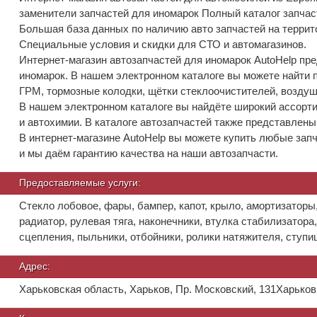
заменители запчастей для иномарок Полный каталог запчас
Большая база данных по наличию авто запчастей на террит
Специальные условия и скидки для СТО и автомагазинов.
Интернет-магазин автозапчастей для иномарок AutoHelp пр
иномарок. В нашем электронном каталоге вы можете найти 
ГРМ, тормозные колодки, щётки стеклоочистителей, возду
В нашем электронном каталоге вы найдёте широкий ассорт
и автохимии. В каталоге автозапчастей также представлены
В интернет-магазине AutoHelp вы можете купить любые запч
и мы даём гарантию качества на наши автозапчасти.
Предоставляемые услуги:
Стекло лобовое, фары, бампер, капот, крыло, амортизаторы,
радиатор, рулевая тяга, наконечники, втулка стабилизатора
сцепления, пыльники, отбойники, ролики натяжителя, ступи
Адрес:
Харьковская область, Харьков, Пр. Московский, 131
Харьков