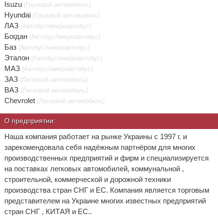
Isuzu
(Грузовой автомобиль)
Hyundai
(Грузовой автомобиль)
ЛАЗ
(Автобус/микроавтобус)
Богдан
(Автобус/микроавтобус)
Баз
(Автобус/микроавтобус)
Эталон
(Автобус/микроавтобус)
МАЗ
(Автобус/микроавтобус)
ЗАЗ
(Легковой автомобиль)
ВАЗ
(Легковой автомобиль)
Chevrolet
(Легковой автомобиль)
О предприятии:
Наша компания работает на рынке Украины с 1997 г. и
зарекомендовала себя надёжным партнёром для многих
производственных предприятий и фирм и специализируется
на поставках легковых автомобилей, коммунальной ,
строительной, коммерческой и дорожной техники
производства стран СНГ и ЕС. Компания является торговым
представителем на Украине многих известных предприятий
стран СНГ , КИТАЯ и ЕС..