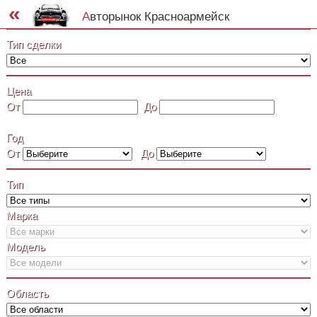
«
Авторынок Красноармейск
Тип сделки
Цена
От
До
Год
От
До
Тип
Марка
Модель
Область