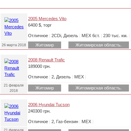
2005 Mercedes Vito
6400 $, торг
Отличное
|
2CDi, Дизель
|
МЕХ 6ст.
|
230 тыс. км.
|
Житомир
Житомирская область.
26 марта 2018
2008 Renault Trafic
189000 грн.
Отличное
|
2, Дизель
|
МЕХ
|
21 февраля
Житомир
Житомирская область.
2018
2006 Hyundai Tucson
240300 грн.
Отличное
|
2, Газ-бензин
|
МЕХ
|
21 февраля