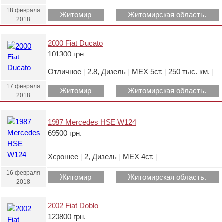
18 февраля
Житомир
Житомирская область.
2018
2000 Fiat Ducato
101300 грн.
Отличное
|
2.8, Дизель
|
МЕХ 5ст.
|
250 тыс. км.
|
17 февраля
Житомир
Житомирская область.
2018
1987 Mercedes HSE W124
69500 грн.
Хорошее
|
2, Дизель
|
МЕХ 4ст.
|
16 февраля
Житомир
Житомирская область.
2018
2002 Fiat Doblo
120800 грн.