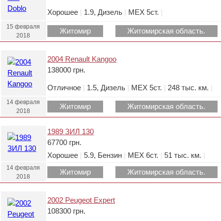
Хорошее
|
1.9, Дизель
|
МЕХ 5ст.
|
15 февраля
Житомир
Житомирская область.
2018
2004 Renault Kangoo
138000 грн.
Отличное
|
1.5, Дизель
|
МЕХ 5ст.
|
248 тыс. км.
|
14 февраля
Житомир
Житомирская область.
2018
1989 ЗИЛ 130
67700 грн.
Хорошее
|
5.9, Бензин
|
МЕХ 6ст.
|
51 тыс. км.
|
14 февраля
Житомир
Житомирская область.
2018
2002 Peugeot Expert
108300 грн.