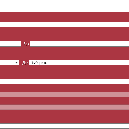
До
До