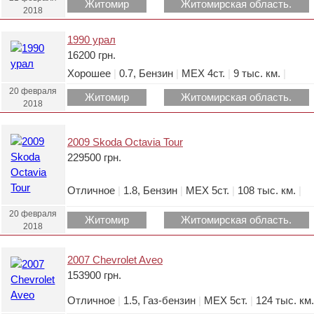
Житомир
Житомирская область.
2018
1990 урал
16200 грн.
Хорошее
|
0.7, Бензин
|
МЕХ 4ст.
|
9 тыс. км.
|
20 февраля
Житомир
Житомирская область.
2018
2009 Skoda Octavia Tour
229500 грн.
Отличное
|
1.8, Бензин
|
МЕХ 5ст.
|
108 тыс. км.
|
20 февраля
Житомир
Житомирская область.
2018
2007 Chevrolet Aveo
153900 грн.
Отличное
|
1.5, Газ-бензин
|
МЕХ 5ст.
|
124 тыс. км