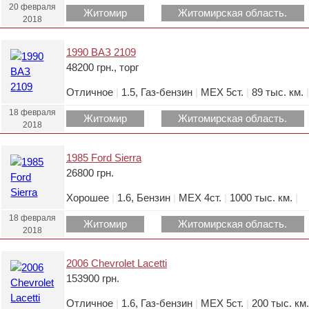
20 февраля
Житомир
Житомирская область.
2018
1990 ВАЗ 2109
48200 грн., торг
Отличное
|
1.5, Газ-бензин
|
МЕХ 5ст.
|
89 тыс. км.
|
18 февраля
Житомир
Житомирская область.
2018
1985 Ford Sierra
26800 грн.
Хорошее
|
1.6, Бензин
|
МЕХ 4ст.
|
1000 тыс. км.
|
18 февраля
Житомир
Житомирская область.
2018
2006 Chevrolet Lacetti
153900 грн.
Отличное
|
1.6, Газ-бензин
|
МЕХ 5ст.
|
200 тыс. км