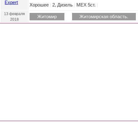
Хорошее
|
2, Дизель
|
МЕХ 5ст.
|
13 февраля
Житомир
Житомирская область.
2018