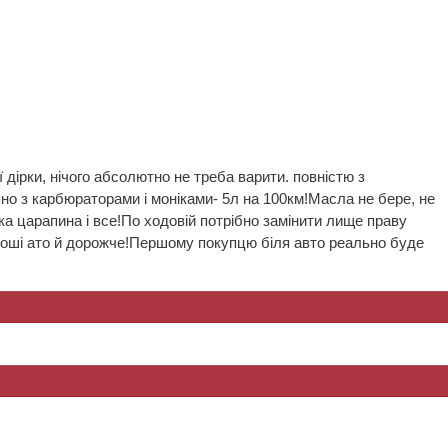
дірки, нічого абсолютно не треба варити. повністю з
яно з карбюраторами і моніками- 5л на 100км!Масла не бере, не
нька царапина і все!По ходовій потрібно замінити лище праву
і гроші ато й дорожче!Першому покупцю біля авто реально буде