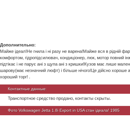
Дополнительно:
Майже ідеал!Не гнила і ні разу не варена!Майже вся в рідній фа
комфортом, гідропідсилювач, кондиціонер, люк, мотор повний ін
підтікає і не парує ані з щупа ані з кришки!Кузов має лише мале
шарову(має незначний люфт) і більше нічого!Це дійсно хороше ав
хороший торг! .
Контактные данные:
Транспортное средство продано, контакты скрыты.
Фото Volkswagen Jetta 1.8i Export in USA стан ідеала! 1985