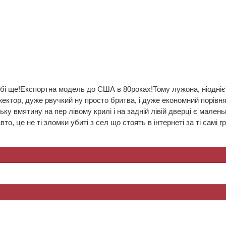
рбі ще!Експортна модель до США в 80роках!Тому лужона, ніоднієї 
жектор, дуже рвучкий ну просто бритва, і дуже економний порівн
ньку вмятину на пер лівому крилі і на задній лівій дверці є мале
то, це не ті зломки убиті з сел що стоять в інтернеті за ті сам