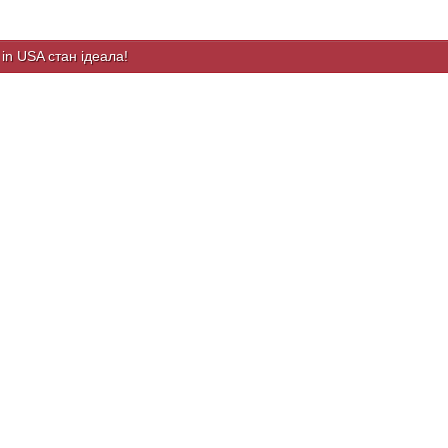
in USA стан ідеала!