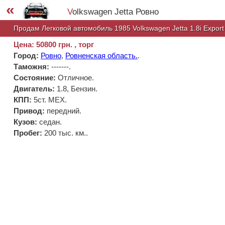
«
Volkswagen Jetta Ровно
Продам Легковой автомобиль 1985 Volkswagen Jetta 1.8i Export 
Цена: 50800 грн. , торг
Город:
Ровно
,
Ровненская область.
.
Таможня:
-------
.
Состояние:
Отличное.
Двигатель:
1.8, Бензин.
КПП:
5ст. МЕХ.
Привод:
передний.
Кузов:
седан.
Пробег:
200 тыс. км..