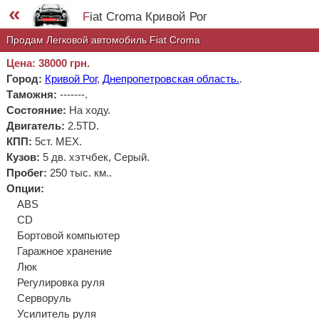
«
Fiat Croma Кривой Рог
Продам Легковой автомобиль Fiat Croma
Цена: 38000 грн.
Город:
Кривой Рог
,
Днепропетровская область.
.
Таможня:
-------
.
Состояние:
На ходу.
Двигатель:
2.5TD.
КПП:
5ст. МЕХ.
Кузов:
5 дв. хэтчбек, Серый.
Пробег:
250 тыс. км..
Опции:
ABS
CD
Бортовой компьютер
Гаражное хранение
Люк
Регулировка руля
Серворуль
Усилитель руля