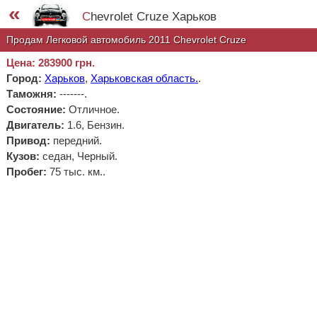
«
Chevrolet Cruze Харьков
Продам Легковой автомобиль 2011 Chevrolet Cruze
Цена: 283900 грн.
Город:
Харьков
,
Харьковская область.
.
Таможня:
-------
.
Состояние:
Отличное.
Двигатель:
1.6, Бензин.
Привод:
передний.
Кузов:
седан, Черный.
Пробег:
75 тыс. км..