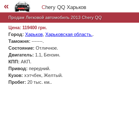
«
Chery QQ Харьков
Продам Легковой автомобиль 2013 Chery QQ
Цена: 119400 грн.
Город:
Харьков
,
Харьковская область.
.
Таможня:
-------
.
Состояние:
Отличное.
Двигатель:
1.1, Бензин.
КПП:
АКП.
Привод:
передний.
Кузов:
хэтчбек, Желтый.
Пробег:
20 тыс. км..