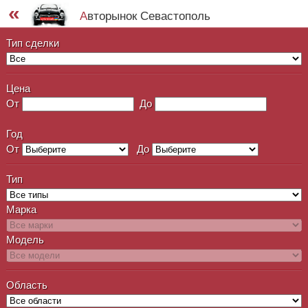
«
Авторынок Севастополь
Тип сделки
Цена
От
До
Год
От
До
Тип
Марка
Модель
Область