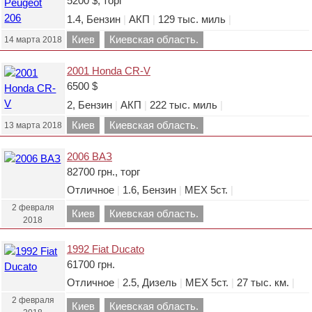
5200 $, торг
1.4, Бензин
|
АКП
|
129 тыс. миль
|
Киев
Киевская область.
14 марта 2018
2001 Honda CR-V
6500 $
2, Бензин
|
АКП
|
222 тыс. миль
|
Киев
Киевская область.
13 марта 2018
2006 ВАЗ
82700 грн., торг
Отличное
|
1.6, Бензин
|
МЕХ 5ст.
|
2 февраля
Киев
Киевская область.
2018
1992 Fiat Ducato
61700 грн.
Отличное
|
2.5, Дизель
|
МЕХ 5ст.
|
27 тыс. км.
|
2 февраля
Киев
Киевская область.