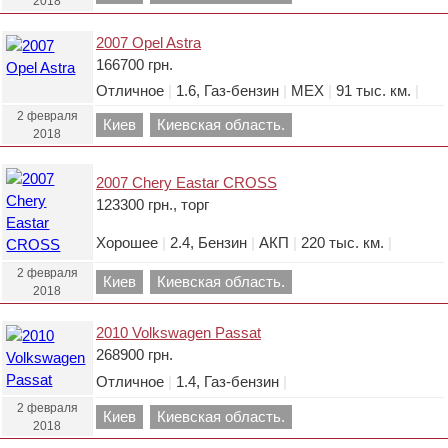
2018
2007 Opel Astra
166700 грн.
Отличное
|
1.6, Газ-бензин
|
МЕХ
|
91 тыс. км.
|
2 февраля
Киев
Киевская область.
2018
2007 Chery Eastar CROSS
123300 грн., торг
Хорошее
|
2.4, Бензин
|
АКП
|
220 тыс. км.
|
2 февраля
Киев
Киевская область.
2018
2010 Volkswagen Passat
268900 грн.
Отличное
|
1.4, Газ-бензин
|
2 февраля
Киев
Киевская область.
2018