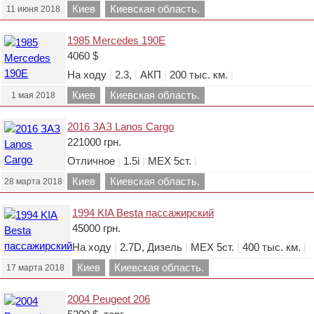
Киев
Киевская область.
11 июня 2018
1985 Mercedes 190E
4060 $
На ходу
|
2.3,
|
АКП
|
200 тыс. км.
|
Киев
Киевская область.
1 мая 2018
2016 ЗАЗ Lanos Cargo
221000 грн.
Отличное
|
1.5i
|
МЕХ 5ст.
|
Киев
Киевская область.
28 марта 2018
1994 KIA Besta пассажирский
45000 грн.
На ходу
|
2.7D, Дизель
|
МЕХ 5ст.
|
400 тыс. км.
|
Киев
Киевская область.
17 марта 2018
2004 Peugeot 206