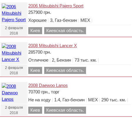
2006 Mitsubishi Pajero Sport
257900 грн.
Хорошее
|
3, Газ-бензин
|
МЕХ
|
2 февраля
Киев
Киевская область.
2018
2008 Mitsubishi Lancer X
285700 грн.
Отличное
|
2, Бензин
|
73 тыс. км.
|
2 февраля
Киев
Киевская область.
2018
2008 Daewoo Lanos
70700 грн., торг
Не на ходу
|
1.4, Газ-бензин
|
МЕХ
|
290 тыс. км.
|
2 февраля
Киев
Киевская область.
2018