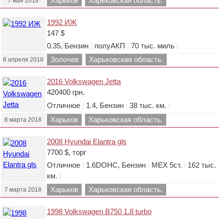
Харьков
Харьковская область.
7 мая 2018
1992 ИЖ
147 $
0.35, Бензин
|
полуАКП
|
70 тыс. миль
|
Золочев
Харьковская область.
8 апреля 2018
2016 Volkswagen Jetta
420400 грн.
Отличное
|
1.4, Бензин
|
38 тыс. км.
|
Харьков
Харьковская область.
8 марта 2018
2008 Hyundai Elantra gls
7700 $, торг
Отличное
|
1.6DOHC, Бензин
|
МЕХ 5ст.
|
162 тыс.
км.
|
Харьков
Харьковская область.
7 марта 2018
1998 Volkswagen B750 1.8 turbo