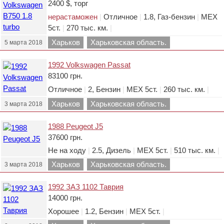
2400 $, торг
нерастаможен
|
Отличное
|
1.8, Газ-бензин
|
МЕХ
5ст.
|
270 тыс. км.
|
Харьков
Харьковская область.
5 марта 2018
1992 Volkswagen Passat
83100 грн.
Отличное
|
2, Бензин
|
МЕХ 5ст.
|
260 тыс. км.
|
Харьков
Харьковская область.
3 марта 2018
1988 Peugeot J5
37600 грн.
Не на ходу
|
2.5, Дизель
|
МЕХ 5ст.
|
510 тыс. км.
|
Харьков
Харьковская область.
3 марта 2018
1992 ЗАЗ 1102 Таврия
14000 грн.
Хорошее
|
1.2, Бензин
|
МЕХ 5ст.
|