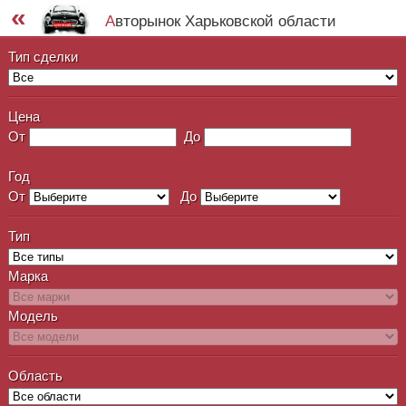
«
Авторынок Харьковской области
Тип сделки
Цена
От
До
Год
От
До
Тип
Марка
Модель
Область