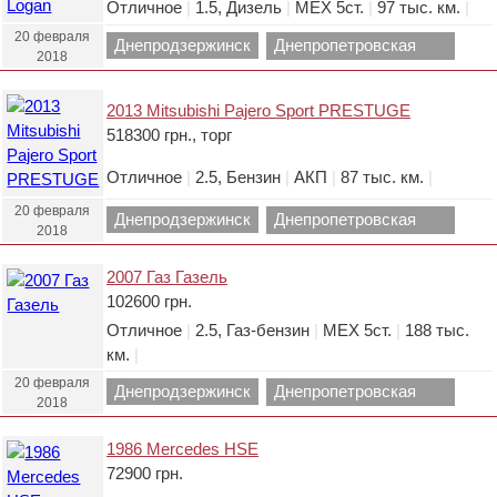
Отличное
|
1.5, Дизель
|
МЕХ 5ст.
|
97 тыс. км.
|
20 февраля
Днепродзержинск
Днепропетровская
2018
область.
2013 Mitsubishi Pajero Sport PRESTUGE
518300 грн., торг
Отличное
|
2.5, Бензин
|
АКП
|
87 тыс. км.
|
20 февраля
Днепродзержинск
Днепропетровская
2018
область.
2007 Газ Газель
102600 грн.
Отличное
|
2.5, Газ-бензин
|
МЕХ 5ст.
|
188 тыс.
км.
|
20 февраля
Днепродзержинск
Днепропетровская
2018
область.
1986 Mercedes HSE
72900 грн.