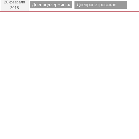
20 февраля
Днепродзержинск
Днепропетровская
2018
область.