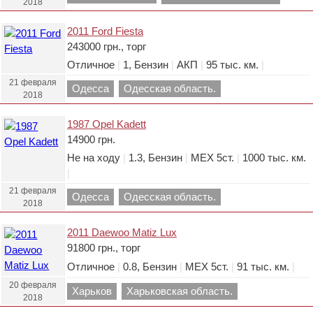
2018
область.
2011 Ford Fiesta
243000 грн., торг
Отличное
|
1, Бензин
|
АКП
|
95 тыс. км.
|
21 февраля
Одесса
Одесская область.
2018
1987 Opel Kadett
14900 грн.
Не на ходу
|
1.3, Бензин
|
МЕХ 5ст.
|
1000 тыс. км.
|
21 февраля
Одесса
Одесская область.
2018
2011 Daewoo Matiz Lux
91800 грн., торг
Отличное
|
0.8, Бензин
|
МЕХ 5ст.
|
91 тыс. км.
|
20 февраля
Харьков
Харьковская область.
2018