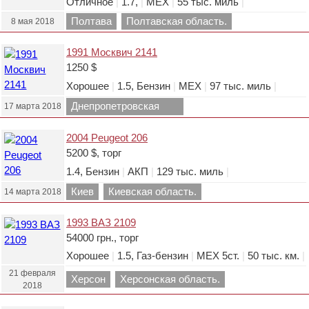
Отличное
|
1.7,
|
МЕХ
|
55 тыс. миль
|
Полтава
Полтавская область.
8 мая 2018
1991 Москвич 2141
1250 $
Хорошее
|
1.5, Бензин
|
МЕХ
|
97 тыс. миль
|
Днепропетровская
17 марта 2018
область.
2004 Peugeot 206
5200 $, торг
1.4, Бензин
|
АКП
|
129 тыс. миль
|
Киев
Киевская область.
14 марта 2018
1993 ВАЗ 2109
54000 грн., торг
Хорошее
|
1.5, Газ-бензин
|
МЕХ 5ст.
|
50 тыс. км.
|
21 февраля
Херсон
Херсонская область.
2018