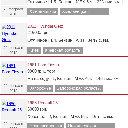
Отличное
|
1.5, Бензин
|
МЕХ 5ст.
|
233 тыс. км.
|
21 февраля
Хмельницкий
Хмельницкая
2018
область.
2011 Hyundai Getz
216000 грн.
Отличное
|
1.4, Бензин
|
АКП
|
34 тыс. км.
|
21 февраля
Киев
Киевская область.
2018
1981 Ford Fiesta
9900 грн., торг
Не на ходу
|
1, Бензин
|
МЕХ 4ст.
|
146 тыс. км.
|
21 февраля
Запорожье
Запорожская область.
2018
1986 Renault 25
50000 грн.
Хорошее
|
2, Бензин
|
МЕХ 5ст.
|
16 тыс. км.
|
21 февраля
Новониколаевка
Николаевская