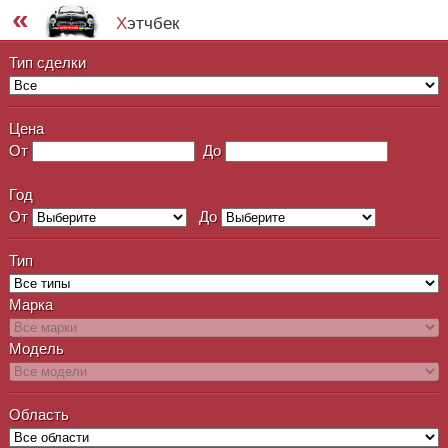
«
хэтчбек
Тип сделки
Цена
От
До
Год
От
До
Тип
Марка
Модель
Область