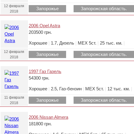
12 февраля
Запорожье
Запорожская область.
2018
2006 Opel Astra
203500 грн.
Хорошее
|
1.7, Дизель
|
МЕХ 5ст.
|
25 тыс. км.
|
12 февраля
Запорожье
Запорожская область.
2018
1997 Газ Газель
54300 грн.
Хорошее
|
2.5, Газ-бензин
|
МЕХ 5ст.
|
12 тыс. км.
|
11 февраля
Запорожье
Запорожская область.
2018
2006 Nissan Almera
181800 грн.