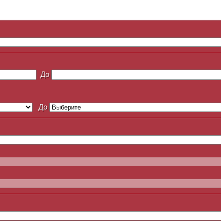
До
До