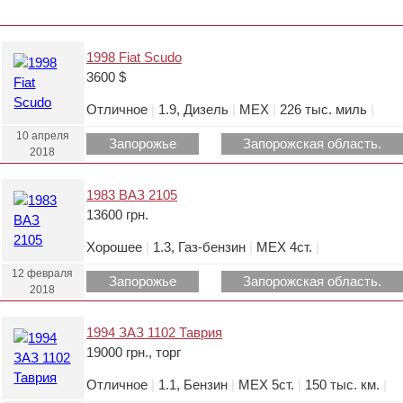
1998 Fiat Scudo
3600 $
Отличное
|
1.9, Дизель
|
МЕХ
|
226 тыс. миль
|
10 апреля
Запорожье
Запорожская область.
2018
1983 ВАЗ 2105
13600 грн.
Хорошее
|
1.3, Газ-бензин
|
МЕХ 4ст.
|
12 февраля
Запорожье
Запорожская область.
2018
1994 ЗАЗ 1102 Таврия
19000 грн., торг
Отличное
|
1.1, Бензин
|
МЕХ 5ст.
|
150 тыс. км.
|