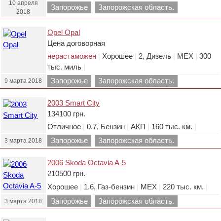
10 апреля
Запорожье
Запорожская область.
2018
Opel Opal
Цена договорная
нерастаможен
|
Хорошее
|
2, Дизель
|
МЕХ
|
300
тыс. миль
|
Запорожье
Запорожская область.
9 марта 2018
2003 Smart City
134100 грн.
Отличное
|
0.7, Бензин
|
АКП
|
160 тыс. км.
|
Запорожье
Запорожская область.
3 марта 2018
2006 Skoda Octavia A-5
210500 грн.
Хорошее
|
1.6, Газ-бензин
|
МЕХ
|
220 тыс. км.
|
Запорожье
Запорожская область.
3 марта 2018