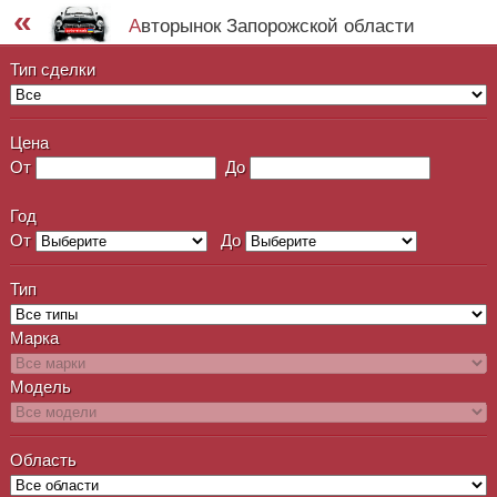
«
Авторынок Запорожской области
Тип сделки
Цена
От
До
Год
От
До
Тип
Марка
Модель
Область