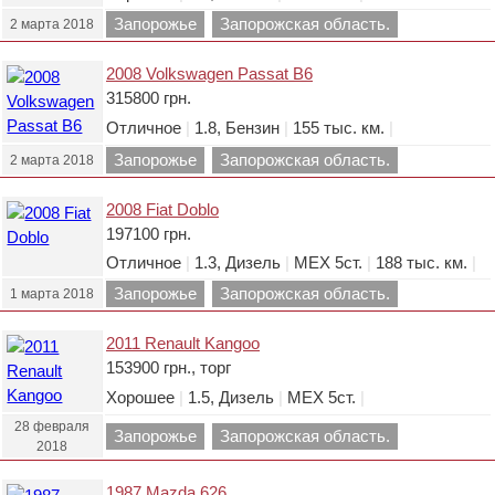
Запорожье
Запорожская область.
2 марта 2018
2008 Volkswagen Passat B6
315800 грн.
Отличное
|
1.8, Бензин
|
155 тыс. км.
|
Запорожье
Запорожская область.
2 марта 2018
2008 Fiat Doblo
197100 грн.
Отличное
|
1.3, Дизель
|
МЕХ 5ст.
|
188 тыс. км.
|
Запорожье
Запорожская область.
1 марта 2018
2011 Renault Kangoo
153900 грн., торг
Хорошее
|
1.5, Дизель
|
МЕХ 5ст.
|
28 февраля
Запорожье
Запорожская область.
2018
1987 Mazda 626