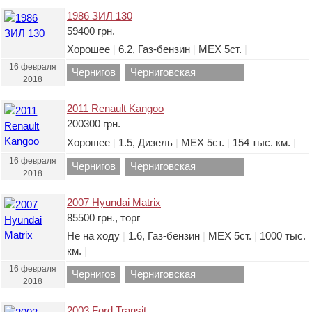
1986 ЗИЛ 130
59400 грн.
Хорошее
|
6.2, Газ-бензин
|
МЕХ 5ст.
|
16 февраля
Чернигов
Черниговская
2018
область.
2011 Renault Kangoo
200300 грн.
Хорошее
|
1.5, Дизель
|
МЕХ 5ст.
|
154 тыс. км.
|
16 февраля
Чернигов
Черниговская
2018
область.
2007 Hyundai Matrix
85500 грн., торг
Не на ходу
|
1.6, Газ-бензин
|
МЕХ 5ст.
|
1000 тыс.
км.
|
16 февраля
Чернигов
Черниговская
2018
область.
2003 Ford Transit