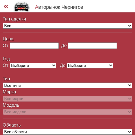
«
Авторынок Чернигов
Тип сделки
Цена
От
До
Год
От
До
Тип
Марка
Модель
Область