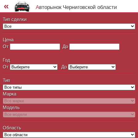
«
Авторынок Черниговской области
Тип сделки
Цена
От
До
Год
От
До
Тип
Марка
Модель
Область