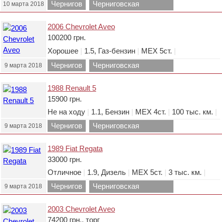
Чернигов
Черниговская
10 марта 2018
область.
2006 Chevrolet Aveo
100200 грн.
Хорошее
|
1.5, Газ-бензин
|
МЕХ 5ст.
|
Чернигов
Черниговская
9 марта 2018
область.
1988 Renault 5
15900 грн.
Не на ходу
|
1.1, Бензин
|
МЕХ 4ст.
|
100 тыс. км.
|
Чернигов
Черниговская
9 марта 2018
область.
1989 Fiat Regata
33000 грн.
Отличное
|
1.9, Дизель
|
МЕХ 5ст.
|
3 тыс. км.
|
Чернигов
Черниговская
9 марта 2018
область.
2003 Chevrolet Aveo
74200 грн., торг