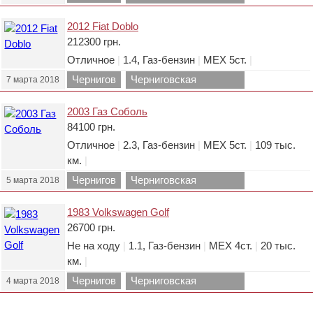
область.
2012 Fiat Doblo
212300 грн.
Отличное
|
1.4, Газ-бензин
|
МЕХ 5ст.
|
Чернигов
Черниговская
7 марта 2018
область.
2003 Газ Соболь
84100 грн.
Отличное
|
2.3, Газ-бензин
|
МЕХ 5ст.
|
109 тыс.
км.
|
Чернигов
Черниговская
5 марта 2018
область.
1983 Volkswagen Golf
26700 грн.
Не на ходу
|
1.1, Газ-бензин
|
МЕХ 4ст.
|
20 тыс.
км.
|
Чернигов
Черниговская
4 марта 2018
область.