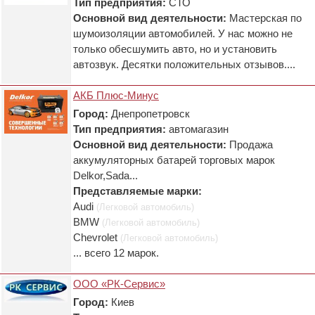
Тип предприятия:
СТО
Основной вид деятельности:
Мастерская по
шумоизоляции автомобилей. У нас можно не
только обесшумить авто, но и установить
автозвук. Десятки положительных отзывов....
АКБ Плюс-Минус
Город:
Днепропетровск
Тип предприятия:
автомагазин
Основной вид деятельности:
Продажа
аккумуляторных батарей торговых марок
Delkor,Sada...
Представляемые марки:
Audi
(Легковой автомобиль)
BMW
(Легковой автомобиль)
Chevrolet
(Легковой автомобиль)
... всего 12 марок.
ООО «РК-Сервис»
Город:
Киев