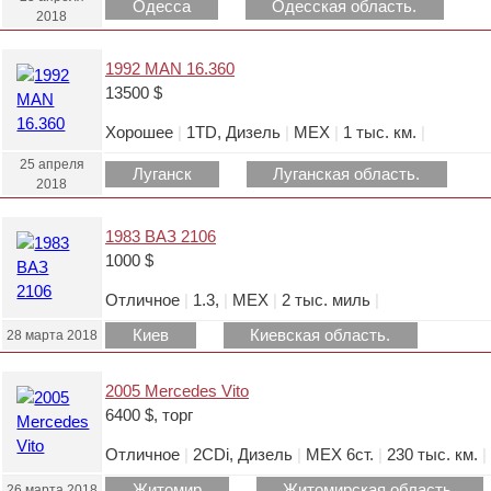
Одесса
Одесская область.
2018
1992 MAN 16.360
13500 $
Хорошее
|
1TD, Дизель
|
МЕХ
|
1 тыс. км.
|
25 апреля
Луганск
Луганская область.
2018
1983 ВАЗ 2106
1000 $
Отличное
|
1.3,
|
МЕХ
|
2 тыс. миль
|
Киев
Киевская область.
28 марта 2018
2005 Mercedes Vito
6400 $, торг
Отличное
|
2CDi, Дизель
|
МЕХ 6ст.
|
230 тыс. км.
|
Житомир
Житомирская область.
26 марта 2018