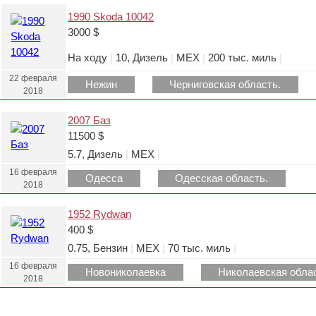
1990 Skoda 10042
3000 $
На ходу
|
10, Дизель
|
МЕХ
|
200 тыс. миль
|
22 февраля
Нежин
Черниговская область.
2018
2007 Баз
11500 $
5.7, Дизель
|
МЕХ
|
16 февраля
Одесса
Одесская область.
2018
1952 Rydwan
400 $
0.75, Бензин
|
МЕХ
|
70 тыс. миль
|
16 февраля
Новониколаевка
Николаевская обла
2018