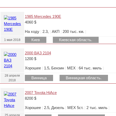
1985 Mercedes 190E
4060 $
На ходу
|
2.3,
|
АКП
|
200 тыс. км.
|
Киев
Киевская область.
1 мая 2018
2000 ВАЗ 2104
1200 $
Хорошее
|
1.5, Бензин
|
МЕХ
|
64 тыс. миль
|
28 апреля
Винница
Винницкая область.
2018
2007 Toyota HiAce
8200 $
Хорошее
|
2.5, Дизель
|
МЕХ 5ст.
|
2 тыс. миль
|
25 апреля