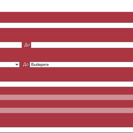
До
До