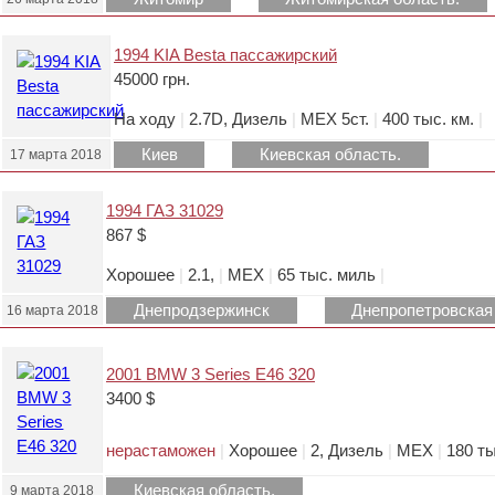
1994 KIA Besta пассажирский
45000 грн.
На ходу
|
2.7D, Дизель
|
МЕХ 5ст.
|
400 тыс. км.
|
Киев
Киевская область.
17 марта 2018
1994 ГАЗ 31029
867 $
Хорошее
|
2.1,
|
МЕХ
|
65 тыс. миль
|
Днепродзержинск
Днепропетровская
16 марта 2018
2001 BMW 3 Series E46 320
3400 $
нерастаможен
|
Хорошее
|
2, Дизель
|
МЕХ
|
180 т
Киевская область.
9 марта 2018