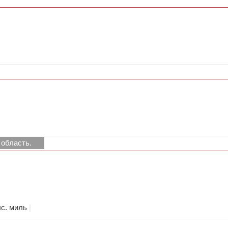
 область.
ыс. миль
|