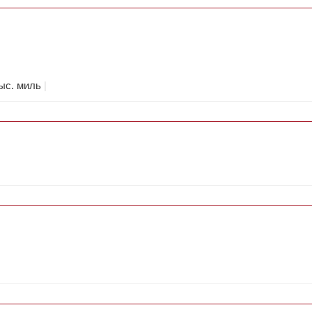
тыс. миль
|