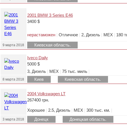
2001 BMW 3 Series E46
3400 $
нерастаможен
|
Отличное
|
2, Дизель
|
МЕХ
|
180 
Киевская область.
9 марта 2018
Iveco Daily
5000 $
3, Дизель
|
МЕХ
|
75 тыс. миль
|
Киев
Киевская область.
8 марта 2018
2004 Volkswagen LT
267400 грн.
Хорошее
|
2.5, Дизель
|
МЕХ
|
300 тыс. км.
|
Донецк
Донецкая область.
3 марта 2018