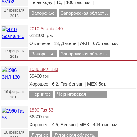
Не на ходу
|
10,
|
100 тыс. км.
|
17 февраля
Запорожье
Запорожская область.
2018
2010 Scania 440
613100 грн.
Отличное
|
13, Дизель
|
АКП
|
670 тыс. км.
|
17 февраля
Запорожье
Запорожская область.
2018
1986 ЗИЛ 130
59400 грн.
Хорошее
|
6.2, Газ-бензин
|
МЕХ 5ст.
|
16 февраля
Чернигов
Черниговская
2018
область.
1990 Газ 53
66800 грн.
Хорошее
|
4.5, Бензин
|
МЕХ
|
444 тыс. км.
|
16 февраля
Луганск
Луганская область.