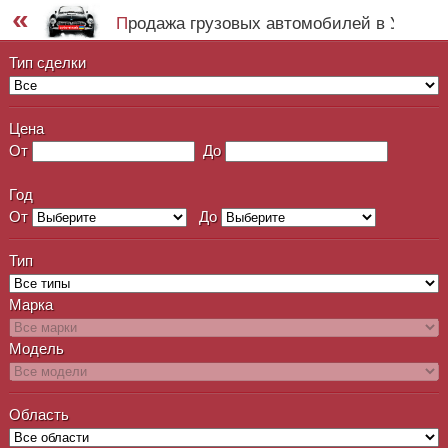
«
Продажа грузовых автомобилей в Украин
Тип сделки
Цена
От
До
Год
От
До
Тип
Марка
Модель
Область