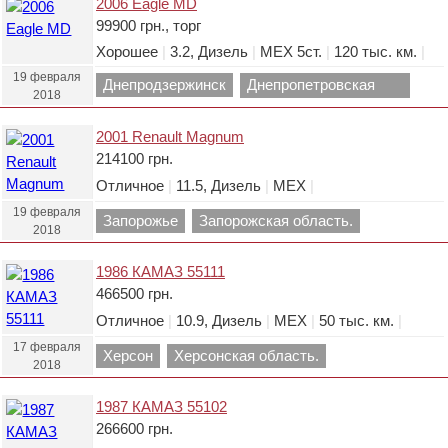
2006 Eagle MD
99900 грн., торг
Хорошее
|
3.2, Дизель
|
МЕХ 5ст.
|
120 тыс. км.
|
19 февраля
Днепродзержинск
Днепропетровская
2018
область.
2001 Renault Magnum
214100 грн.
Отличное
|
11.5, Дизель
|
МЕХ
|
19 февраля
Запорожье
Запорожская область.
2018
1986 КАМАЗ 55111
466500 грн.
Отличное
|
10.9, Дизель
|
МЕХ
|
50 тыс. км.
|
17 февраля
Херсон
Херсонская область.
2018
1987 КАМАЗ 55102
266600 грн.