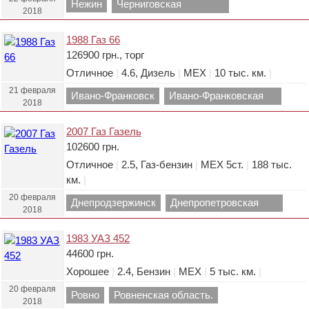
Нежин
Черниговская
2018
область.
1988 Газ 66
126900 грн., торг
Отличное
|
4.6, Дизель
|
МЕХ
|
10 тыс. км.
|
21 февраля
Ивано-Франковск
Ивано-Франковская
2018
область.
2007 Газ Газель
102600 грн.
Отличное
|
2.5, Газ-бензин
|
МЕХ 5ст.
|
188 тыс.
км.
|
20 февраля
Днепродзержинск
Днепропетровская
2018
область.
1983 УАЗ 452
44600 грн.
Хорошее
|
2.4, Бензин
|
МЕХ
|
5 тыс. км.
|
20 февраля
Ровно
Ровненская область.
2018