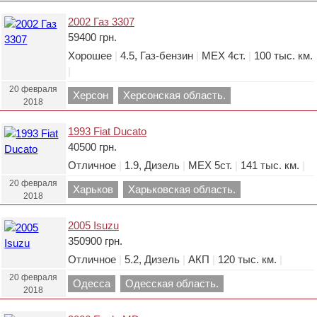
2002 Газ 3307
59400 грн.
Хорошее
|
4.5, Газ-бензин
|
МЕХ 4ст.
|
100 тыс. км.
|
20 февраля
Херсон
Херсонская область.
2018
1993 Fiat Ducato
40500 грн.
Отличное
|
1.9, Дизель
|
МЕХ 5ст.
|
141 тыс. км.
|
20 февраля
Харьков
Харьковская область.
2018
2005 Isuzu
350900 грн.
Отличное
|
5.2, Дизель
|
АКП
|
120 тыс. км.
|
20 февраля
Одесса
Одесская область.
2018